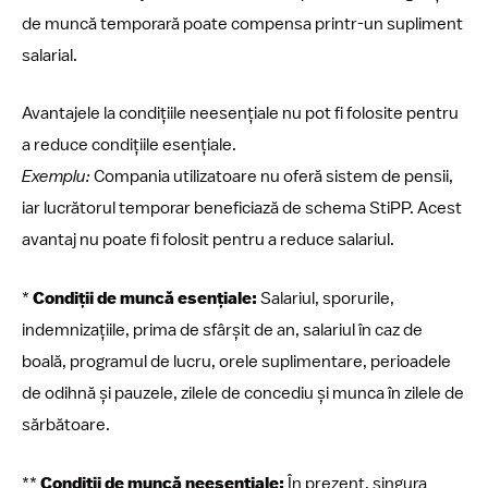
de muncă temporară poate compensa printr-un supliment
salarial.
Avantajele la condițiile neesențiale nu pot fi folosite pentru
a reduce condițiile esențiale.
Exemplu:
Compania utilizatoare nu oferă sistem de pensii,
iar lucrătorul temporar beneficiază de schema StiPP. Acest
avantaj nu poate fi folosit pentru a reduce salariul.
*
Condiții de muncă esențiale:
Salariul, sporurile,
indemnizațiile, prima de sfârșit de an, salariul în caz de
boală, programul de lucru, orele suplimentare, perioadele
de odihnă și pauzele, zilele de concediu și munca în zilele de
sărbătoare.
**
Condiții de muncă neesențiale:
În prezent, singura