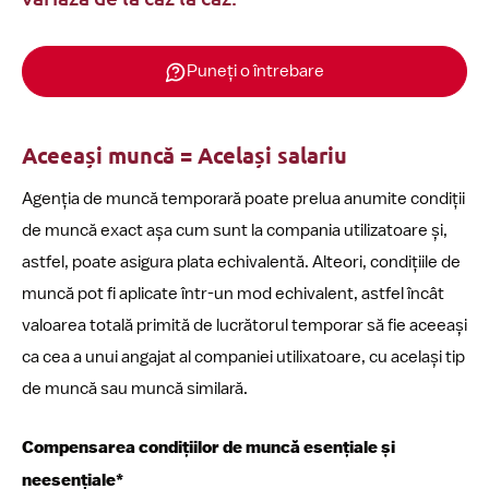
Puneți o întrebare
Aceeași muncă = Același salariu
Agenția de muncă temporară poate prelua anumite condiții
de muncă exact așa cum sunt la compania utilizatoare și,
astfel, poate asigura plata echivalentă. Alteori, condițiile de
muncă pot fi aplicate într-un mod echivalent, astfel încât
valoarea totală primită de lucrătorul temporar să fie aceeași
ca cea a unui angajat al companiei utilixatoare, cu același tip
de muncă sau muncă similară.
Compensarea condițiilor de muncă esențiale și
neesențiale*