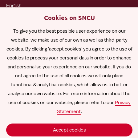
English
Cookies on SNCU
Español
To give you the best possible user experience on our
website, we make use of our own as well as third-party
Polski
cookies. By clicking 'accept cookies' you agree to the use of
cookies to process your personal data in order to enhance
Other languages
and personalise your experience on our website. If you do
not agree to the use of all cookies we will only place
functional & analytical cookies, which allow us to better
analyse our own website. For more information about the
Follow
Follow
Follow
Follow
Follow
use of cookies on our website, please refer to our
Privacy
us
us
us
us
us
Statement
.
Declinarea răspunderii
on
on
on
on
on
SNCU ©
2026
LinkedIn
Facebook
Instagram
YouTube
Vimeo
Accept cookies