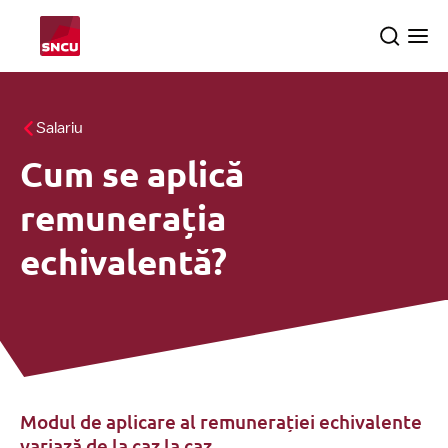
Go
Search
Ope
to
the
me
the
homepage
Toate temele
Salariu
Cum se aplică
Controale
searc
remunerația
Despre SNCU
echivalentă?
Română
Modul de aplicare al remunerației echivalente
variază de la caz la caz.