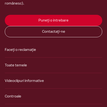
românesc).
Puneți o intrebare
Contactați-ne
Faceți o reclamație
Toate temele
Videoclipuri informative
Controale