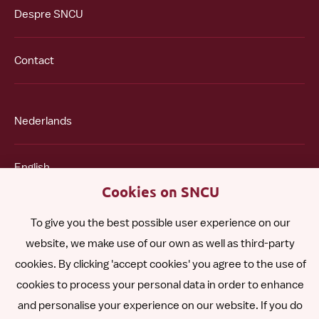
Despre SNCU
Contact
Nederlands
English
Cookies on SNCU
Español
To give you the best possible user experience on our
website, we make use of our own as well as third-party
Polski
cookies. By clicking 'accept cookies' you agree to the use of
cookies to process your personal data in order to enhance
and personalise your experience on our website. If you do
Other languages