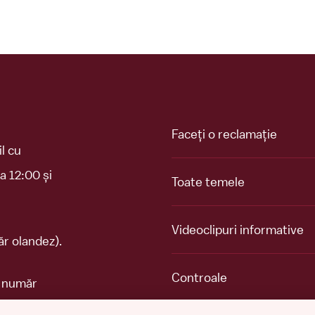
Faceți o reclamație
l cu
a 12:00 și
Toate temele
Videoclipuri informative
r olandez).
Controale
n număr