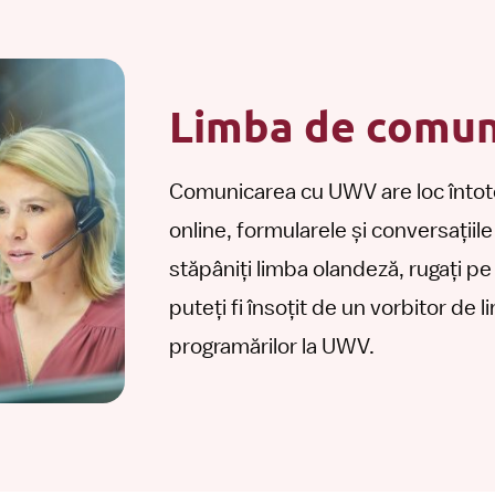
Limba de comun
Comunicarea cu UWV are loc întotd
online, formularele și conversațiil
stăpâniți limba olandeză, rugați p
puteți fi însoțit de un vorbitor de 
programărilor la UWV.