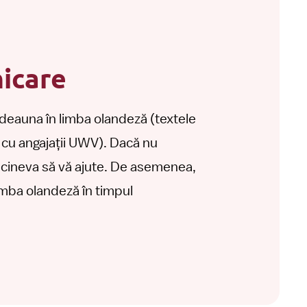
icare
eauna în limba olandeză (textele
e cu angajații UWV). Dacă nu
e cineva să vă ajute. De asemenea,
limba olandeză în timpul