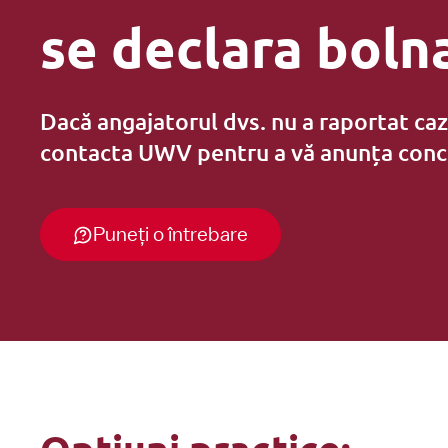
se declara boln
Diverse
Dacă angajatorul dvs. nu a raportat caz
contacta UWV pentru a vă anunța conc
Puneți o întrebare