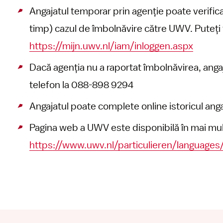
Angajatul temporar prin agenție poate verific
timp) cazul de îmbolnăvire către UWV. Puteți f
https://mijn.uwv.nl/iam/inloggen.aspx
Dacă agenția nu a raportat îmbolnăvirea, ang
telefon la 088-898 9294
Angajatul poate complete online istoricul angajă
Pagina web a UWV este disponibilă în mai mult
https://www.uwv.nl/particulieren/languages