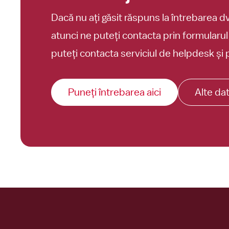
Dacă nu ați găsit răspuns la întrebarea dvs
atunci ne puteți contacta prin formularu
puteți contacta serviciul de helpdesk și p
Puneți întrebarea aici
Alte da