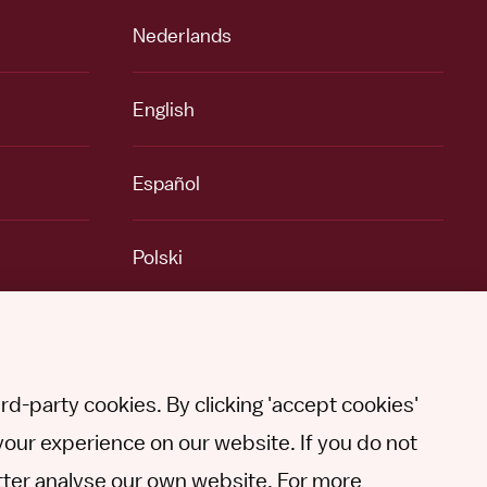
Nederlands
English
Español
Polski
Other languages
d-party cookies. By clicking 'accept cookies'
your experience on our website. If you do not
better analyse our own website. For more