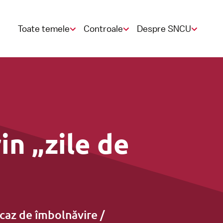
Toate temele
Controale
Despre SNCU
Contractul de muncă
Control StiPP
Punct de reclamație
in „zile de
Concediu
Pensie
 caz de îmbolnăvire /