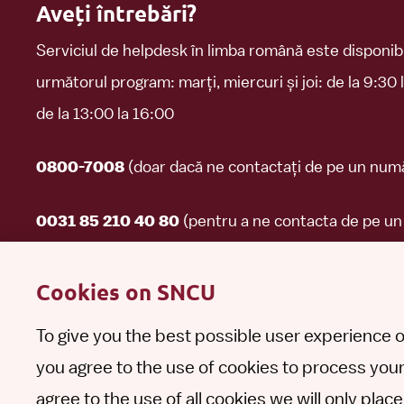
Aveți întrebări?
Serviciul de helpdesk în limba română este disponibi
următorul program: marți, miercuri și joi: de la 9:30 l
de la 13:00 la 16:00
(doar dacă ne contactați de pe un numă
0800-7008
(pentru a ne contacta de pe u
0031 85 210 40 80
românesc).
Cookies on SNCU
Puneți o intrebare
Contactați-ne
To give you the best possible user experience o
you agree to the use of cookies to process your
agree to the use of all cookies we will only pla