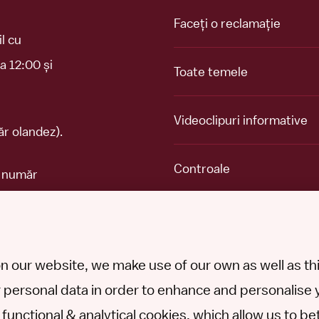
Faceți o reclamație
l cu
a 12:00 și
Toate temele
Videoclipuri informative
r olandez).
Controale
n număr
Despre SNCU
n our website, we make use of our own as well as thir
Contact
 personal data in order to enhance and personalise 
ce functional & analytical cookies, which allow us to 