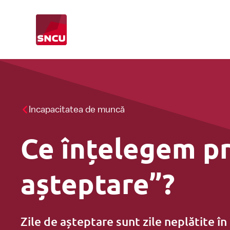
Go
to
the
homepage
Incapacitatea de muncă
Contractul Colectiv de Muncă (CCM)
Control CCM
Punct de informare
Ce înțelegem pr
Incapacitatea de muncă
așteptare”?
Formare profesională
Zile de așteptare sunt zile neplătite în