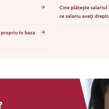
Cine plătește salariul
ce salariu aveți drept
 propriu în baza
?