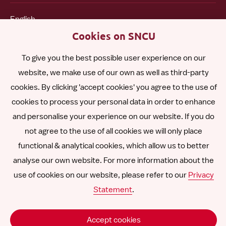
English
Cookies on SNCU
Español
To give you the best possible user experience on our
website, we make use of our own as well as third-party
Polski
cookies. By clicking 'accept cookies' you agree to the use of
cookies to process your personal data in order to enhance
and personalise your experience on our website. If you do
Other languages
not agree to the use of all cookies we will only place
functional & analytical cookies, which allow us to better
analyse our own website. For more information about the
Follow
Follow
Follow
Follow
Follow
use of cookies on our website, please refer to our
Privacy
us
us
us
us
us
Statement
.
Declinarea răspunderii
on
on
on
on
on
SNCU ©
2026
LinkedIn
Facebook
Instagram
YouTube
Vimeo
Accept cookies