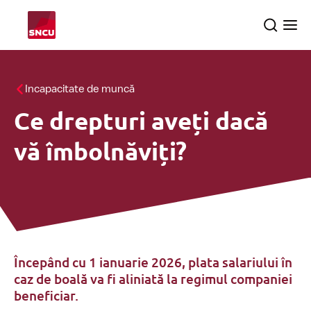
Go
Search
Ope
to
the
me
the
homepage
Toate temele
Incapacitate de muncă
Ce drepturi aveți dacă
Controale
searc
vă îmbolnăviți?
Despre SNCU
Română
Începând cu 1 ianuarie 2026, plata salariului în
caz de boală va fi aliniată la regimul companiei
beneficiar.