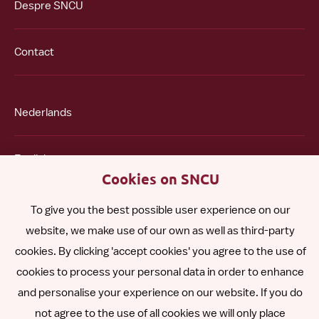
Despre SNCU
Contact
Nederlands
English
Cookies on SNCU
Español
To give you the best possible user experience on our
website, we make use of our own as well as third-party
Polski
cookies. By clicking 'accept cookies' you agree to the use of
cookies to process your personal data in order to enhance
and personalise your experience on our website. If you do
Other languages
not agree to the use of all cookies we will only place