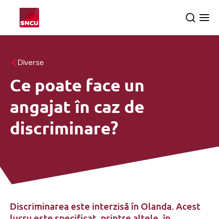
Go
Search
Ope
to
the
me
the
homepage
Toate temele
Diverse
Ce poate face un
Controale
searc
angajat în caz de
Despre SNCU
discriminare?
Română
Discriminarea este interzisă în Olanda. Acest
lucru este specificat, printre altele, în