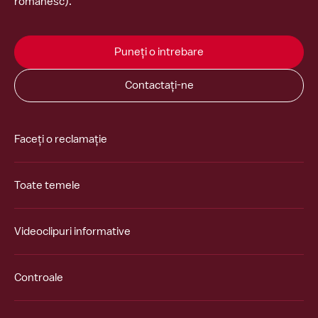
românesc).
Puneți o intrebare
Contactați-ne
Faceți o reclamație
Toate temele
Videoclipuri informative
Controale