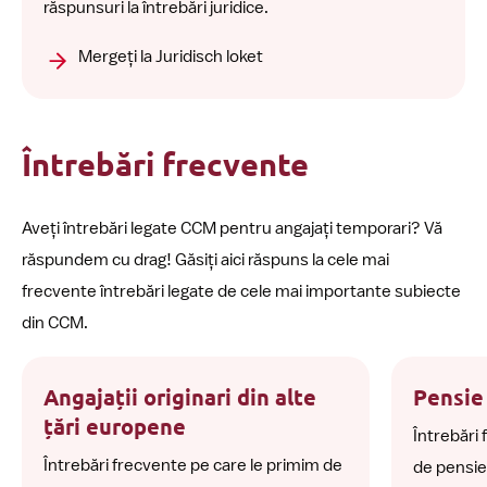
răspunsuri la întrebări juridice.
Mergeți la Juridisch loket
Întrebări frecvente
Aveți întrebări legate CCM pentru angajați temporari? Vă
răspundem cu drag! Găsiți aici răspuns la cele mai
frecvente întrebări legate de cele mai importante subiecte
din CCM.
Angajații originari din alte
Pensie
țări europene
Întrebări 
Întrebări frecvente pe care le primim de
de pensie