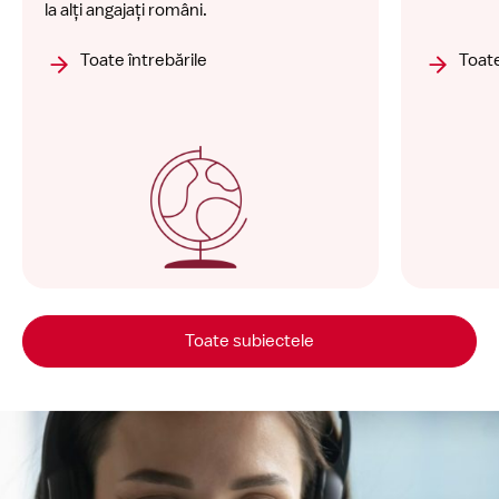
la alți angajați români.
Toate întrebările
Toate
Toate subiectele