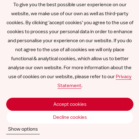
Español
To give you the best possible user experience on our
website, we make use of our own as well as third-party
Polski
cookies. By clicking 'accept cookies' you agree to the use of
cookies to process your personal data in order to enhance
and personalise your experience on our website. If you do
Other languages
not agree to the use of all cookies we will only place
functional & analytical cookies, which allow us to better
analyse our own website. For more information about the
Follow
Follow
Follow
Follow
Follow
use of cookies on our website, please refer to our
Privacy
us
us
us
us
us
Statement
.
Declinarea răspunderii
on
on
on
on
on
SNCU ©
2026
LinkedIn
Facebook
Instagram
YouTube
Vimeo
Accept cookies
Decline cookies
Show options