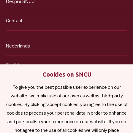
Despre SNCU
Contact
Nederlands
English
Cookies on SNCU
Español
To give you the best possible user experience on our
website, we make use of our own as well as third-party
Polski
cookies. By clicking 'accept cookies' you agree to the use of
cookies to process your personal data in order to enhance
and personalise your experience on our website. If you do
Other languages
not agree to the use of all cookies we will only place