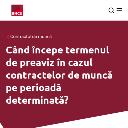
Go
Search
Ope
to
the
me
the
homepage
Toate temele
Contractul de muncă
Când începe termenul
Controale
searc
de preaviz în cazul
Despre SNCU
contractelor de muncă
pe perioadă
determinată?
Română