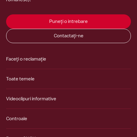
Puneți o intrebare
Contactați-ne
Faceți o reclamație
Toate temele
Videoclipuri informative
Controale