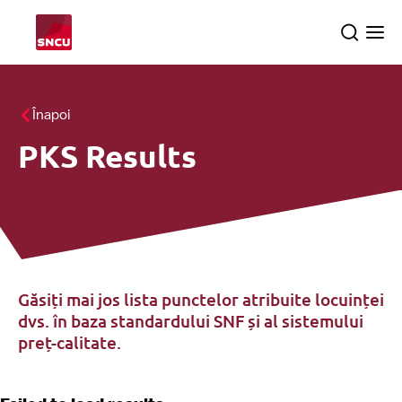
Go
Search
Ope
to
the
me
the
homepage
Toate temele
Înapoi
PKS Results
Controale
searc
Despre SNCU
Găsiți mai jos lista punctelor atribuite locuinței
Română
dvs. în baza standardului SNF și al sistemului
preț-calitate.