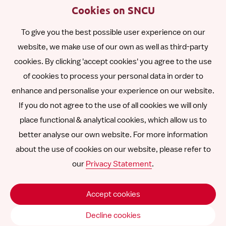
English
Cookies on SNCU
To give you the best possible user experience on our
Español
website, we make use of our own as well as third-party
cookies. By clicking 'accept cookies' you agree to the use
Polski
of cookies to process your personal data in order to
enhance and personalise your experience on our website.
Other languages
If you do not agree to the use of all cookies we will only
place functional & analytical cookies, which allow us to
better analyse our own website. For more information
about the use of cookies on our website, please refer to
Follow
Follow
Follow
Follow
Follow
our
Privacy Statement
.
us
us
us
us
us
Declinarea răspunderii
on
on
on
on
on
Accept cookies
SNCU ©
2026
LinkedIn
Facebook
Instagram
YouTube
Vimeo
Decline cookies