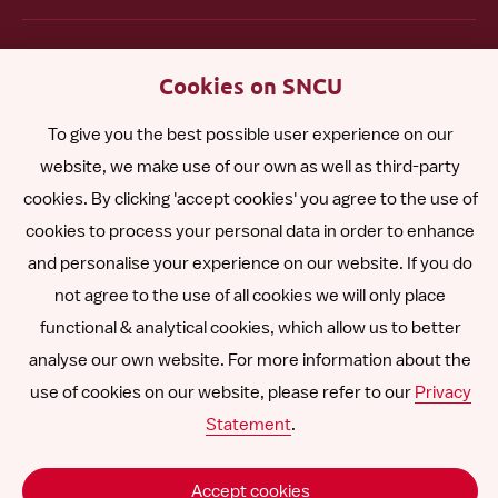
English
Cookies on SNCU
Español
To give you the best possible user experience on our
website, we make use of our own as well as third-party
cookies. By clicking 'accept cookies' you agree to the use of
Polski
cookies to process your personal data in order to enhance
and personalise your experience on our website. If you do
Other languages
not agree to the use of all cookies we will only place
functional & analytical cookies, which allow us to better
analyse our own website. For more information about the
Follow
Follow
Follow
Follow
Follow
use of cookies on our website, please refer to our
Privacy
us
us
us
us
us
Statement
.
Declinarea răspunderii
on
on
on
on
on
SNCU ©
2026
LinkedIn
Facebook
Instagram
YouTube
Vimeo
Accept cookies