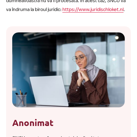
dumneavoastră nu va fi procesată. În acest caz, SNCU vă
va îndruma la biroul juridic:
https://www.juridischloket.nl
.
Anonimat