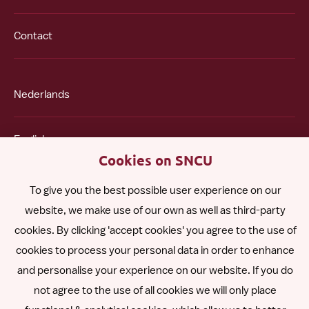
Contact
Nederlands
English
Cookies on SNCU
Español
To give you the best possible user experience on our
website, we make use of our own as well as third-party
Polski
cookies. By clicking 'accept cookies' you agree to the use of
cookies to process your personal data in order to enhance
and personalise your experience on our website. If you do
Other languages
not agree to the use of all cookies we will only place