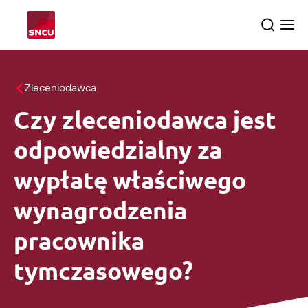
Przejdź
Search
Ope
do
the
me
strony
głównej
Tematy
Zleceniodawca
Czy zleceniodawca jest
Dochodzenia
searc
odpowiedzialny za
O nas
wypłatę właściwego
wynagrodzenia
pracownika
Polski
tymczasowego?