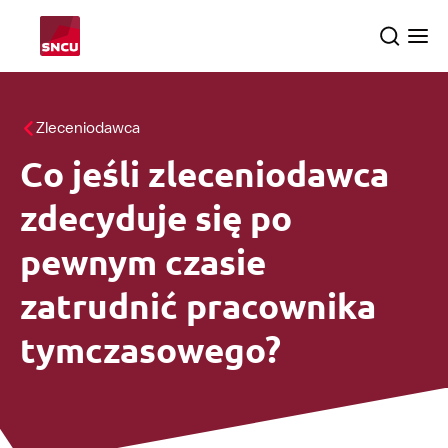
Przejdź
Search
Ope
do
the
me
strony
głównej
Tematy
Zleceniodawca
Co jeśli zleceniodawca
Dochodzenia
searc
zdecyduje się po
O nas
pewnym czasie
zatrudnić pracownika
tymczasowego?
Polski