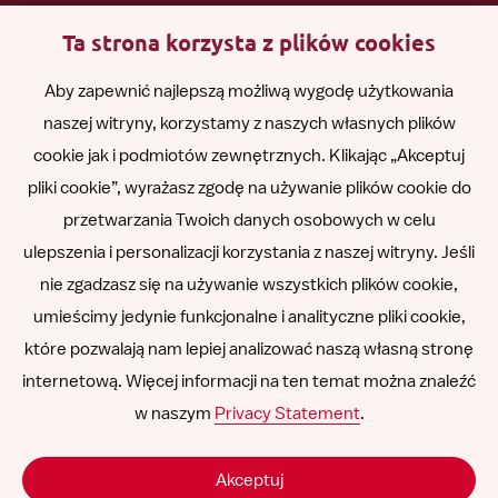
Ta strona korzysta z plików cookies
English
Aby zapewnić najlepszą możliwą wygodę użytkowania
naszej witryny, korzystamy z naszych własnych plików
Română
cookie jak i podmiotów zewnętrznych. Klikając „Akceptuj
pliki cookie”, wyrażasz zgodę na używanie plików cookie do
Español
przetwarzania Twoich danych osobowych w celu
ulepszenia i personalizacji korzystania z naszej witryny. Jeśli
Other languages
nie zgadzasz się na używanie wszystkich plików cookie,
umieścimy jedynie funkcjonalne i analityczne pliki cookie,
które pozwalają nam lepiej analizować naszą własną stronę
internetową. Więcej informacji na ten temat można znaleźć
Follow
Follow
Follow
Follow
Follow
w naszym
Privacy Statement
.
us
us
us
us
us
Odpowiedzialność
on
on
on
on
on
Akceptuj
SNCU ©
2026
LinkedIn
Facebook
Instagram
YouTube
Vimeo