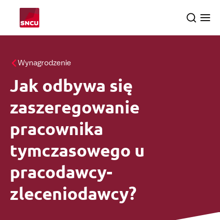
Przejdź
Search
Ope
do
the
me
strony
głównej
Tematy
Wynagrodzenie
Jak odbywa się
Dochodzenia
searc
zaszeregowanie
O nas
pracownika
tymczasowego u
pracodawcy-
Polski
zleceniodawcy?