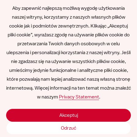
English
Aby zapewnić najlepszą możliwą wygodę użytkowania
naszej witryny, korzystamy z naszych własnych plików
Română
cookie jak i podmiotów zewnętrznych. Klikając „Akceptuj
pliki cookie”, wyrażasz zgodę na używanie plików cookie do
Español
przetwarzania Twoich danych osobowych w celu
ulepszenia i personalizacji korzystania z naszej witryny. Jeśli
Other languages
nie zgadzasz się na używanie wszystkich plików cookie,
umieścimy jedynie funkcjonalne i analityczne pliki cookie,
które pozwalają nam lepiej analizować naszą własną stronę
internetową. Więcej informacji na ten temat można znaleźć
Follow
Follow
Follow
Follow
Follow
w naszym
Privacy Statement
.
us
us
us
us
us
Odpowiedzialność
on
on
on
on
on
Akceptuj
SNCU ©
2026
LinkedIn
Facebook
Instagram
YouTube
Vimeo
Odrzuć