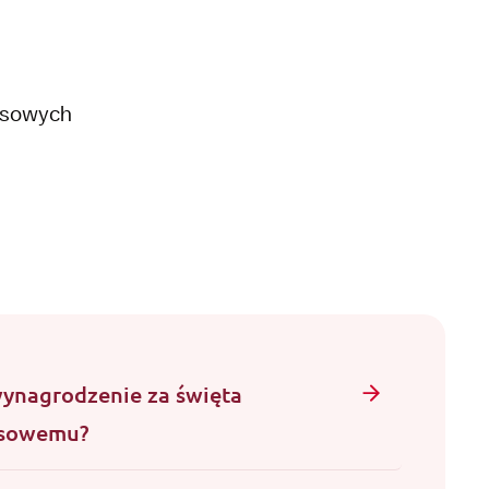
asowych
wynagrodzenie za święta
asowemu?