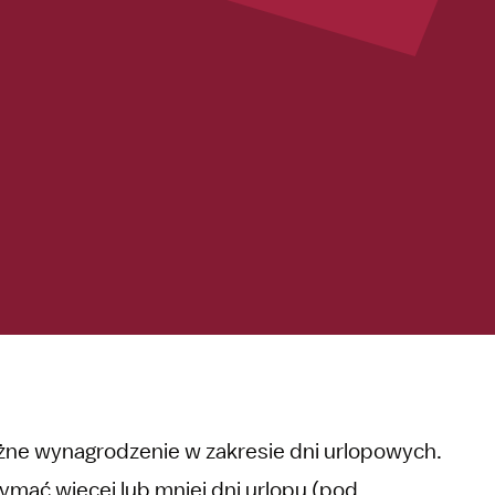
ne wynagrodzenie w zakresie dni urlopowych.
mać więcej lub mniej dni urlopu (pod