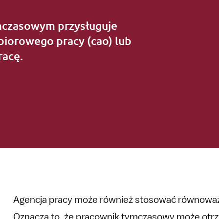
ymczasowym przysługuje
zbiorowego pracy (cao) lub
racę.
Agencja pracy może również stosować równoważ
Oznacza to, że pracownik tymczasowy może otrzy