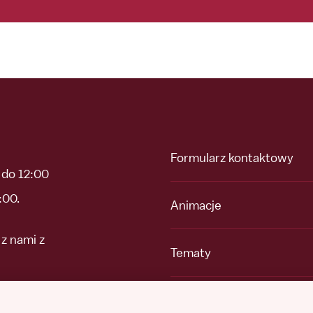
Formularz kontaktowy
 do 12:00
:00.
Animacje
z nami z
Tematy
Dochodzenia
ami z