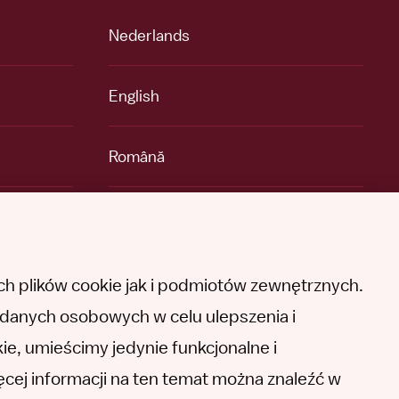
Nederlands
English
Română
Español
Other languages
h plików cookie jak i podmiotów zewnętrznych.
h danych osobowych w celu ulepszenia i
kie, umieścimy jedynie funkcjonalne i
ięcej informacji na ten temat można znaleźć w