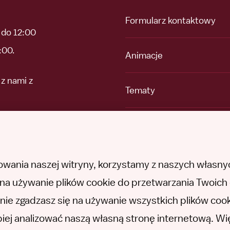
Formularz kontaktowy
 do 12:00
:00.
Animacje
z nami z
Tematy
Dochodzenia
ami z
O nas
wania naszej witryny, korzystamy z naszych własnyc
dę na używanie plików cookie do przetwarzania Twoic
li nie zgadzasz się na używanie wszystkich plików coo
epiej analizować naszą własną stronę internetową. W