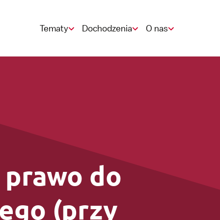
Tematy
Dochodzenia
O nas
CAO
StiPP- dochodzenie
Punkt zgłoszeniowy
Emerytura
 prawo do
Urlop
ego (przy
Zleceniodawca