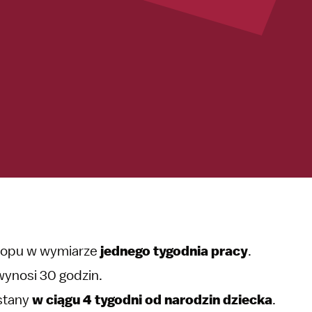
urlopu w wymiarze
jednego tygodnia pracy
.
 wynosi 30 godzin.
stany
w ciągu 4 tygodni od narodzin dziecka
.