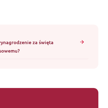
wynagrodzenie za święta
asowemu?