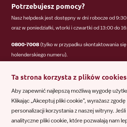
Potrzebujesz pomocy?
Nasz helpdesk jest dostępny w dni robocze od 9:30
oraz w poniedziałki, wtorki i czwartki od 13:00 do 16
(tylko w przypadku skontaktowania się 
0800-7008
holenderskiego numeru).
(w celu skontaktowania się z n
0031 85 210 40 80
Ta strona korzysta z plików cookies
polskiego numeru).
Aby zapewnić najlepszą możliwą wygodę użytko
Klikając „Akceptuj pliki cookie”, wyrażasz zgo
Zadaj pytanie
Kontakt
personalizacji korzystania z naszej witryny. Jeś
analityczne pliki cookie, które pozwalają nam l