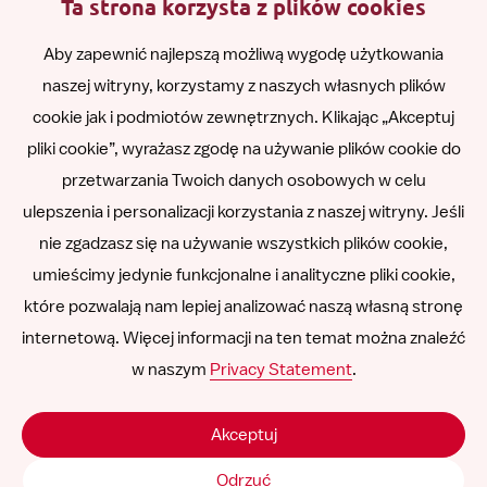
Ta strona korzysta z plików cookies
English
Aby zapewnić najlepszą możliwą wygodę użytkowania
naszej witryny, korzystamy z naszych własnych plików
Română
cookie jak i podmiotów zewnętrznych. Klikając „Akceptuj
pliki cookie”, wyrażasz zgodę na używanie plików cookie do
Español
przetwarzania Twoich danych osobowych w celu
ulepszenia i personalizacji korzystania z naszej witryny. Jeśli
Other languages
nie zgadzasz się na używanie wszystkich plików cookie,
umieścimy jedynie funkcjonalne i analityczne pliki cookie,
które pozwalają nam lepiej analizować naszą własną stronę
internetową. Więcej informacji na ten temat można znaleźć
Follow
Follow
Follow
Follow
Follow
w naszym
Privacy Statement
.
us
us
us
us
us
Odpowiedzialność
on
on
on
on
on
Akceptuj
SNCU ©
2026
LinkedIn
Facebook
Instagram
YouTube
Vimeo
Odrzuć