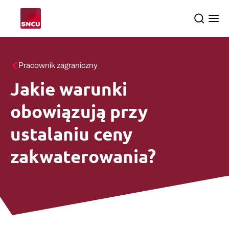
Przejdź
Search
Ope
do
the
me
strony
głównej
Tematy
Pracownik zagraniczny
Jakie warunki
Dochodzenia
searc
obowiązują przy
O nas
ustalaniu ceny
zakwaterowania?
Polski