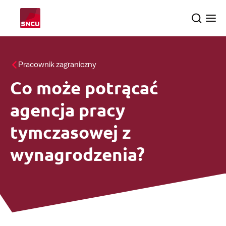
Przejdź
Search
Ope
do
the
me
strony
głównej
Tematy
Pracownik zagraniczny
Co może potrącać
Dochodzenia
searc
agencja pracy
O nas
tymczasowej z
wynagrodzenia?
Polski