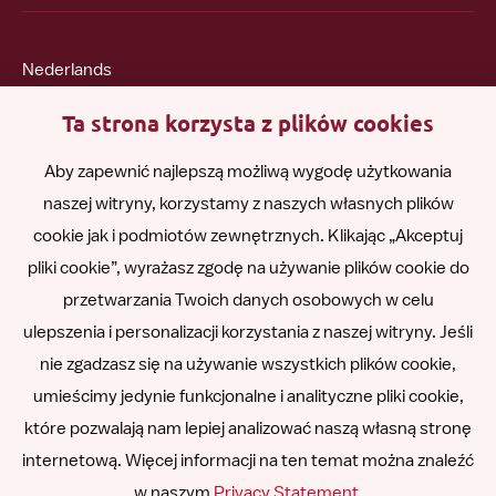
Nederlands
Ta strona korzysta z plików cookies
English
Aby zapewnić najlepszą możliwą wygodę użytkowania
naszej witryny, korzystamy z naszych własnych plików
Română
cookie jak i podmiotów zewnętrznych. Klikając „Akceptuj
pliki cookie”, wyrażasz zgodę na używanie plików cookie do
Español
przetwarzania Twoich danych osobowych w celu
ulepszenia i personalizacji korzystania z naszej witryny. Jeśli
Other languages
nie zgadzasz się na używanie wszystkich plików cookie,
umieścimy jedynie funkcjonalne i analityczne pliki cookie,
które pozwalają nam lepiej analizować naszą własną stronę
internetową. Więcej informacji na ten temat można znaleźć
Follow
Follow
Follow
Follow
Follow
w naszym
Privacy Statement
.