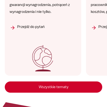
gwarancji wynagrodzenia, potrąceń z
pracowni
wynagrodzenia i nie tylko.
kosztów, 
Przejdź do pytań
Przej
Wszystkie tematy