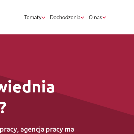
Tematy
Dochodzenia
O nas
CAO
StiPP- dochodzenie
Punkt zgłoszeniowy
wiednia
Emerytura
?
Urlop
pracy, agencja pracy ma
Zleceniodawca