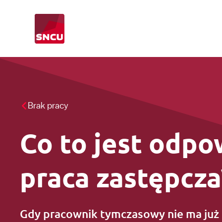
Przejdź
do
strony
głównej
Brak pracy
Brak pracy
CAO-dochodzenie
Punkt informacyjny
Co to jest odpo
Dodatkowe informacje
praca zastępcza
Szkolenie
Gdy pracownik tymczasowy nie ma już 
Wynagrodzenie