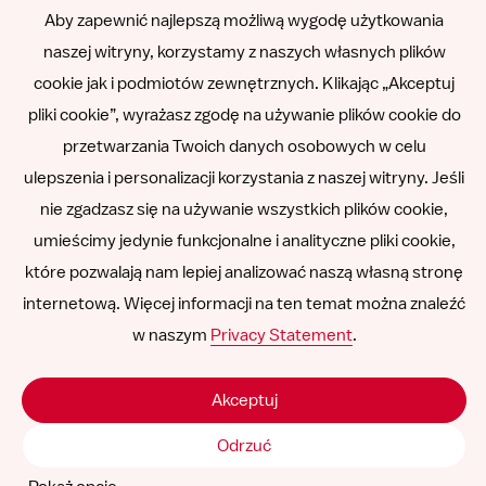
Aby zapewnić najlepszą możliwą wygodę użytkowania
Română
naszej witryny, korzystamy z naszych własnych plików
cookie jak i podmiotów zewnętrznych. Klikając „Akceptuj
Español
pliki cookie”, wyrażasz zgodę na używanie plików cookie do
przetwarzania Twoich danych osobowych w celu
ulepszenia i personalizacji korzystania z naszej witryny. Jeśli
Other languages
nie zgadzasz się na używanie wszystkich plików cookie,
umieścimy jedynie funkcjonalne i analityczne pliki cookie,
które pozwalają nam lepiej analizować naszą własną stronę
Follow
Follow
Follow
Follow
Follow
internetową. Więcej informacji na ten temat można znaleźć
us
us
us
us
us
w naszym
Privacy Statement
.
Odpowiedzialność
on
on
on
on
on
SNCU ©
2026
LinkedIn
Facebook
Instagram
YouTube
Vimeo
Akceptuj
Odrzuć