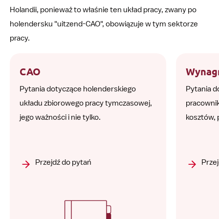
Holandii, ponieważ to właśnie ten układ pracy, zwany po
holendersku "uitzend-CAO", obowiązuje w tym sektorze
pracy.
CAO
Wynag
Pytania dotyczące holenderskiego
Pytania 
układu zbiorowego pracy tymczasowej,
pracowni
jego ważności i nie tylko.
kosztów, 
Przejdź do pytań
Przej