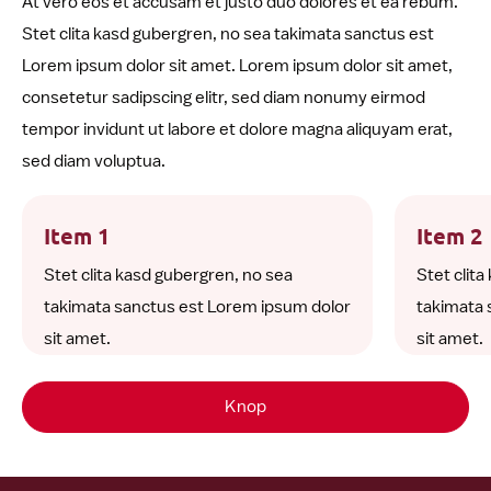
At vero eos et accusam et justo duo dolores et ea rebum.
Stet clita kasd gubergren, no sea takimata sanctus est
Lorem ipsum dolor sit amet. Lorem ipsum dolor sit amet,
consetetur sadipscing elitr, sed diam nonumy eirmod
tempor invidunt ut labore et dolore magna aliquyam erat,
sed diam voluptua.
Item 1
Item 2
Stet clita kasd gubergren, no sea
Stet clit
takimata sanctus est Lorem ipsum dolor
takimata 
sit amet.
sit amet.
Knop