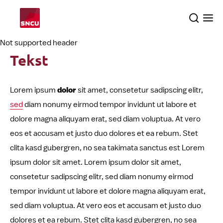
Przejdź
Search
Ope
do
the
me
Not supported header
strony
Tekst
głównej
Tematy
Lorem ipsum
dolor
sit amet, consetetur sadipscing elitr,
Dochodzenia
searc
sed
diam nonumy eirmod tempor invidunt ut labore et
dolore magna aliquyam erat, sed diam voluptua. At vero
O nas
eos et accusam et justo duo dolores et ea rebum. Stet
clita kasd gubergren, no sea takimata sanctus est Lorem
ipsum dolor sit amet. Lorem ipsum dolor sit amet,
Polski
consetetur sadipscing elitr, sed diam nonumy eirmod
tempor invidunt ut labore et dolore magna aliquyam erat,
sed diam voluptua. At vero eos et accusam et justo duo
dolores et ea rebum. Stet clita kasd gubergren, no sea