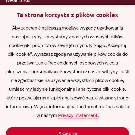
Nederlands
Ta strona korzysta z plików cookies
English
Aby zapewnić najlepszą możliwą wygodę użytkowania
naszej witryny, korzystamy z naszych własnych plików
Română
cookie jak i podmiotów zewnętrznych. Klikając „Akceptuj
pliki cookie”, wyrażasz zgodę na używanie plików cookie do
Español
przetwarzania Twoich danych osobowych w celu
ulepszenia i personalizacji korzystania z naszej witryny. Jeśli
Other languages
nie zgadzasz się na używanie wszystkich plików cookie,
umieścimy jedynie funkcjonalne i analityczne pliki cookie,
które pozwalają nam lepiej analizować naszą własną stronę
internetową. Więcej informacji na ten temat można znaleźć
Follow
Follow
Follow
Follow
Follow
w naszym
Privacy Statement
.
us
us
us
us
us
Odpowiedzialność
on
on
on
on
on
Akceptuj
SNCU ©
2026