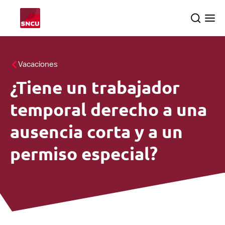
Vuelve
Search
Ope
a
the
me
la
pagina
Temas
Vacaciones
principal
¿Tiene un trabajador
Inspecciones
searc
temporal derecho a una
Sobre nosotros
ausencia corta y a un
permiso especial?
Español