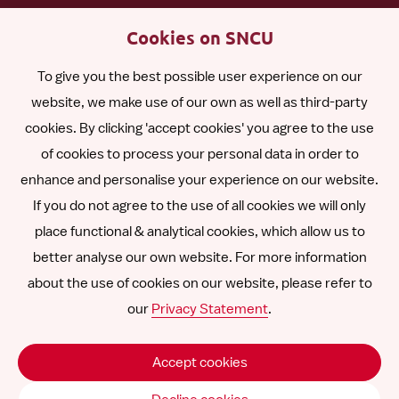
English
Cookies on SNCU
To give you the best possible user experience on our
Polski
website, we make use of our own as well as third-party
cookies. By clicking 'accept cookies' you agree to the use
Română
of cookies to process your personal data in order to
enhance and personalise your experience on our website.
Other languages
If you do not agree to the use of all cookies we will only
place functional & analytical cookies, which allow us to
better analyse our own website. For more information
about the use of cookies on our website, please refer to
Follow
Follow
Follow
Follow
Follow
our
Privacy Statement
.
us
us
us
us
us
Disclaimer
on
on
on
on
on
Accept cookies
SNCU ©
2026
LinkedIn
Facebook
Instagram
YouTube
Vimeo