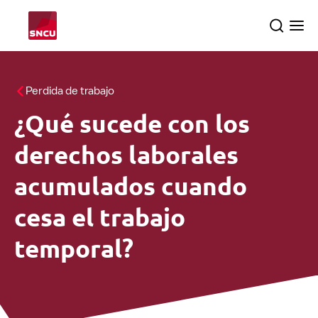
Vuelve
Search
Ope
a
the
me
la
pagina
Temas
Perdida de trabajo
principal
¿Qué sucede con los
Inspecciones
searc
derechos laborales
Sobre nosotros
acumulados cuando
cesa el trabajo
temporal?
Español