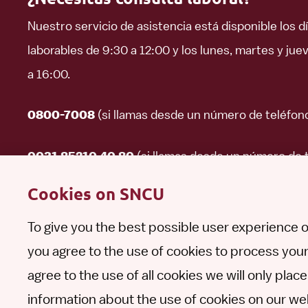
Nuestro servicio de asistencia está disponible los d
laborables de 9:30 a 12:00 y los lunes, martes y jue
a 16:00.
(si llamas desde un número de teléfon
0800-7008
(si llamas desde un número de 
0031 85210 40 80
extranjero)
Cookies on SNCU
To give you the best possible user experience o
Haz una pregunta
Contacto
you agree to the use of cookies to process your
agree to the use of all cookies we will only pla
Follow
Follow
Follow
Follow
Follow
information about the use of cookies on our web