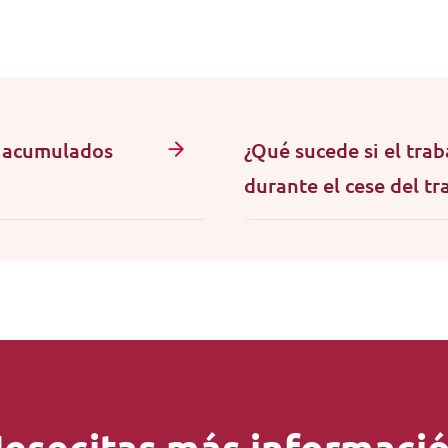
s acumulados
¿Qué sucede si el tra
durante el cese del t
esecitas más informaci