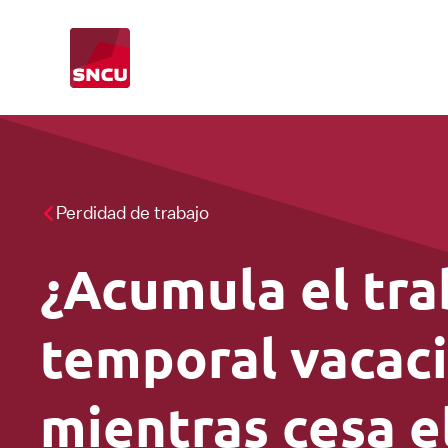
Vuelve
a
la
pagina
principal
Perdidad de trabajo
CAO
CAO inspección
Punto de información
¿Acumula el tra
Salario
temporal vacac
Trabajadores extranjeros
mientras cesa e
Extra