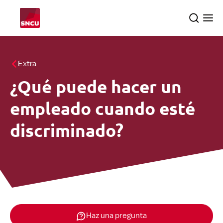
Vuelve
Search
Ope
a
the
me
la
pagina
Temas
Extra
principal
¿Qué puede hacer un
Inspecciones
searc
empleado cuando esté
Sobre nosotros
discriminado?
Español
Haz una pregunta