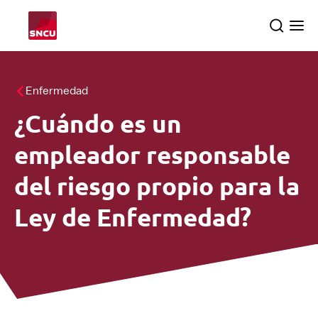
Vuelve
Search
Ope
a
the
me
la
pagina
Temas
Enfermedad
principal
¿Cuándo es un
Inspecciones
searc
empleador responsable
Sobre nosotros
del riesgo propio para la
Ley de Enfermedad?
Español