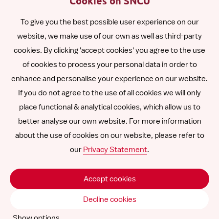
Cookies on SNCU
To give you the best possible user experience on our
Polski
website, we make use of our own as well as third-party
cookies. By clicking 'accept cookies' you agree to the use
Română
of cookies to process your personal data in order to
enhance and personalise your experience on our website.
Other languages
If you do not agree to the use of all cookies we will only
place functional & analytical cookies, which allow us to
better analyse our own website. For more information
about the use of cookies on our website, please refer to
Follow
Follow
Follow
Follow
Follow
our
Privacy Statement
.
us
us
us
us
us
Disclaimer
on
on
on
on
on
Accept cookies
SNCU ©
2026
LinkedIn
Facebook
Instagram
YouTube
Vimeo
Decline cookies
Show options