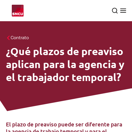
Vuelve
Search
Ope
a
the
me
la
pagina
Temas
Contrato
principal
¿Qué plazos de preaviso
Inspecciones
searc
aplican para la agencia y
Sobre nosotros
el trabajador temporal?
Español
El plazo de preaviso puede ser diferente para
la agencia de trabajo temporal y para el