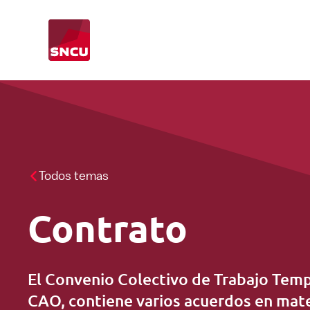
Vuelve
a
la
pagina
principal
CAO
CAO inspección
Punto de información
Todos temas
Contrato
Salario
Trabajadores extranjeros
El Convenio Colectivo de Trabajo Tem
CAO, contiene varios acuerdos en mate