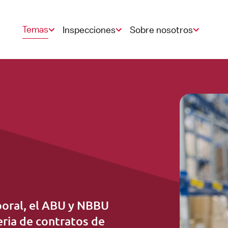
Temas
Inspecciones
Sobre nosotros
Contrato
StiPP inspección
Punto de notificación
Vacaciones
Jubilación
poral, el ABU y NBBU
ria de contratos de