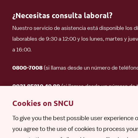
¿Necesitas consulta laboral?
Nuestro servicio de asistencia está disponible los d
laborables de 9:30 a 12:00 y los lunes, martes y jue
a 16:00.
(si llamas desde un número de teléfon
0800-7008
(si llamas desde un número de 
0031 85210 40 80
extranjero)
Cookies on SNCU
To give you the best possible user experience o
Haz una pregunta
Contacto
you agree to the use of cookies to process your