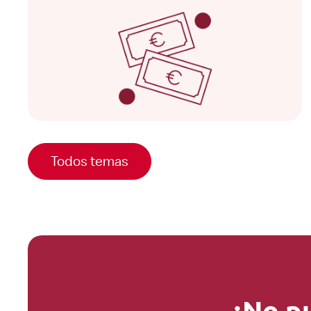
Todos temas
¿No p