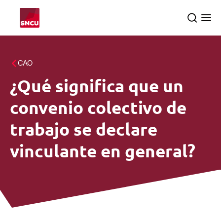
Vuelve
Search
Ope
a
the
me
la
pagina
Temas
CAO
principal
¿Qué significa que un
Inspecciones
searc
convenio colectivo de
Sobre nosotros
trabajo se declare
vinculante en general?
Español