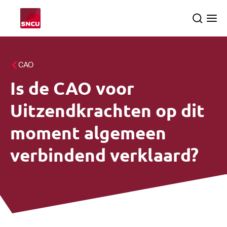
Ga
Search
Ope
naar
the
me
homepage
Thema's
CAO
Is de CAO voor
Het onderzoek
Zoek
Uitzendkrachten op dit
Over ons
moment algemeen
verbindend verklaard?
Nederlands