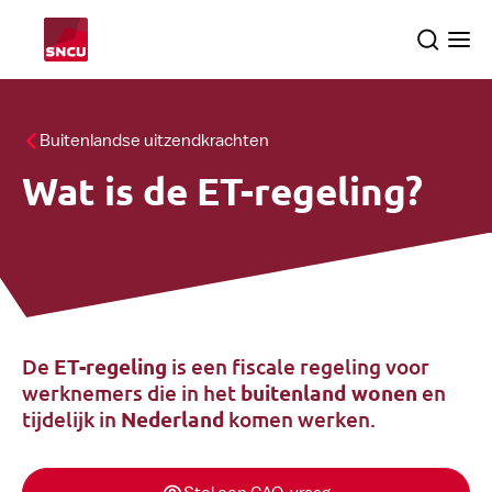
Ga
Search
Ope
naar
the
me
homepage
Thema's
Buitenlandse uitzendkrachten
Wat is de ET-regeling?
Het onderzoek
Zoek
Over ons
De
ET-regeling
is een fiscale regeling voor
Nederlands
werknemers die in het
buitenland wonen
en
tijdelijk in
Nederland
komen werken.