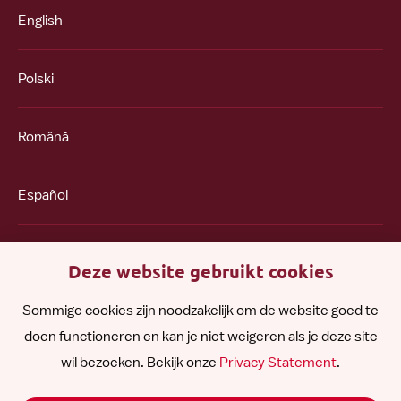
English
Polski
Română
Español
Other languages
Deze website gebruikt cookies
Sommige cookies zijn noodzakelijk om de website goed te
doen functioneren en kan je niet weigeren als je deze site
Follow
Follow
Follow
Follow
Follow
wil bezoeken. Bekijk onze
Privacy Statement
.
us
us
us
us
us
Disclaimer
on
on
on
on
on