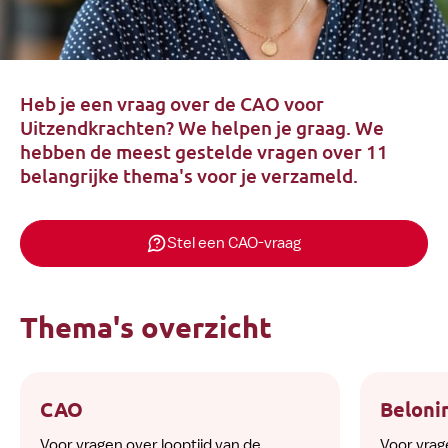
Heb je een vraag over de CAO voor
Uitzendkrachten? We helpen je graag. We
hebben de meest gestelde vragen over 11
belangrijke thema's voor je verzameld.
Stel een CAO-vraag
Thema's overzicht
CAO
Beloni
Voor vragen over looptijd van de
Voor vrag